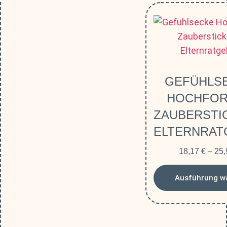
GEFÜHLS
HOCHFOR
ZAUBERSTI
ELTERNRAT
18,17
€
–
25
Ausführung w