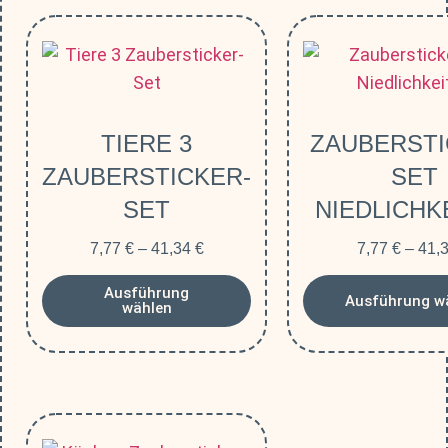
TIERE 3
ZAUBERSTI
ZAUBERSTICKER-
SET
SET
NIEDLICHK
7,77
€
–
41,34
€
7,77
€
–
41,
Ausführung
Ausführung w
wählen