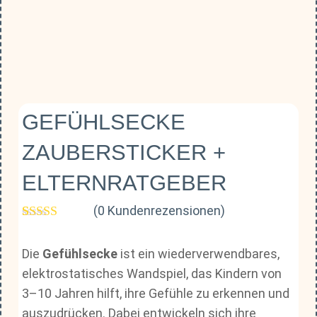
GEFÜHLSECKE
ZAUBERSTICKER +
ELTERNRATGEBER
(
0
Kundenrezensionen)
Bewertet mit
1
5.00
von 5,
Die
Gefühlsecke
ist ein wiederverwendbares,
basierend auf
Kundenbewertung
elektrostatisches Wandspiel, das Kindern von
3–10 Jahren hilft, ihre Gefühle zu erkennen und
auszudrücken. Dabei entwickeln sich ihre