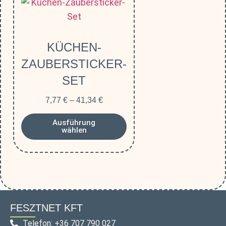
KÜCHEN-
ZAUBERSTICKER-
SET
7,77
€
–
41,34
€
Ausführung
wählen
FESZTNET KFT
Telefon: +36 707 790 027