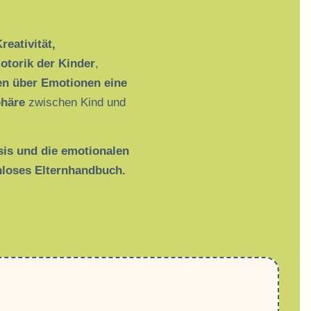
reativität,
torik der Kinder
,
en über Emotionen eine
phäre
zwischen Kind und
sis und die emotionalen
nloses Elternhandbuch.