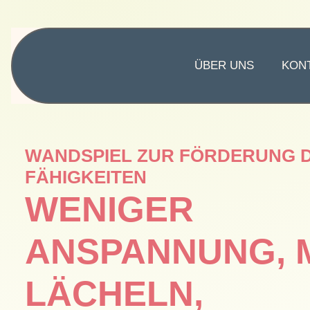
ÜBER UNS
KON
WANDSPIEL ZUR FÖRDERUNG 
FÄHIGKEITEN
WENIGER
ANSPANNUNG, 
LÄCHELN,