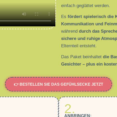
einfach geglättet werden.
Es
fördert spielerisch die K
Kommunikation und Feinmo
während
durch das Sprech
sichere und ruhige Atmos
Elternteil entsteht.
Das Paket beinhaltet
die Ba
Gesichter – plus ein koste
👉 BESTELLEN SIE DAS GEFÜHLSECKE JETZT
2.
ANBRINGEN: