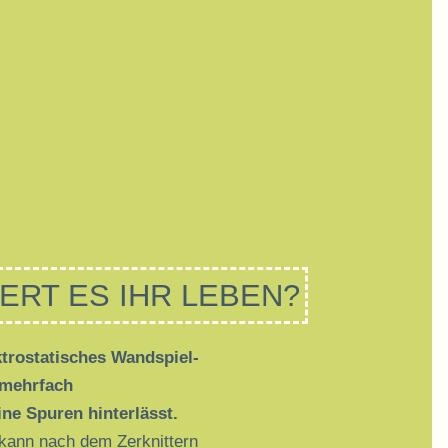
ERT ES IHR LEBEN?
ktrostatisches Wandspiel-
mehrfach
ine Spuren hinterlässt.
 kann nach dem Zerknittern