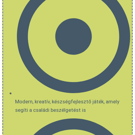
Modern, kreatív, készségfejlesztő játék, amely
segíti a családi beszélgetést is