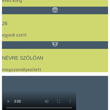
éves korig
26
egyedi szett
NÉVRE SZÓLÓAN
megszemélyesített