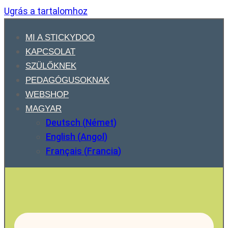
Ugrás a tartalomhoz
MI A STICKYDOO
KAPCSOLAT
SZÜLŐKNEK
PEDAGÓGUSOKNAK
WEBSHOP
MAGYAR
Deutsch
(
Német
)
English
(
Angol
)
Français
(
Francia
)