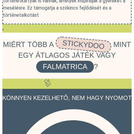
történetkártyák is vannak, amelyek inspirálják a gyereket a
mesélésre. Ez támogatja a szókincs fejlődését és a
történetalkotást
STICKYDOO
MIÉRT TÖBB A
MINT
EGY ÁTLAGOS JÁTÉK VAGY
FALMATRICA
?
KÖNNYEN KEZELHETŐ, NEM HAGY NYOMOT