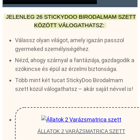
JELENLEG 26 STICKYDOO BIRODALMAM SZETT
KÖZÖTT VÁLOGATHATSZ:
Válassz olyan világot, amely igazán passzol
gyermeked személyiségéhez.
Nézd, ahogy szárnyal a fantáziája, gazdagodik a
szókincse és épül az érzelmi biztonsága.
Több mint két tucat StickyDoo Birodalmam
szett közül válogathatsz – akár saját névvel is!
ÁLLATOK 2 VARÁZSMATRICA SZETT