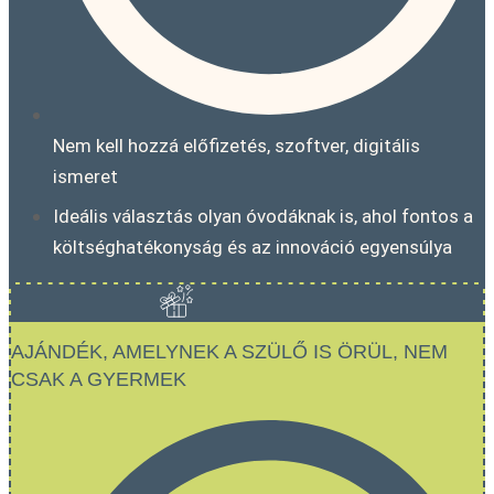
Nem kell hozzá előfizetés, szoftver, digitális
ismeret
Ideális választás olyan óvodáknak is, ahol fontos a
költséghatékonyság és az innováció egyensúlya
AJÁNDÉK, AMELYNEK A SZÜLŐ IS ÖRÜL, NEM
CSAK A GYERMEK