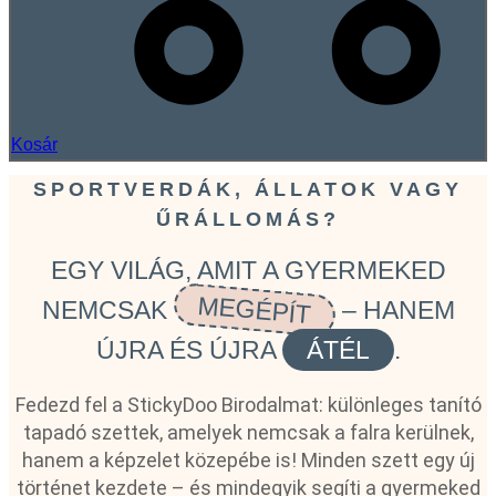
Kosár
SPORTVERDÁK, ÁLLATOK VAGY
ŰRÁLLOMÁS?
EGY VILÁG, AMIT A GYERMEKED
MEGÉPÍT
NEMCSAK
– HANEM
ÚJRA ÉS ÚJRA
ÁTÉL
.
Fedezd fel a StickyDoo Birodalmat: különleges tanító
tapadó szettek, amelyek nemcsak a falra kerülnek,
hanem a képzelet közepébe is! Minden szett egy új
történet kezdete – és mindegyik segíti a gyermeked