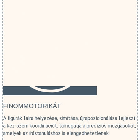
FINOMMOTORIKÁT
A figurák falra helyezése, simítása, újrapozícionálása fejleszti
a kéz-szem koordinációt, támogatja a precíziós mozgásokat,
amelyek az írástanuláshoz is elengedhetetlenek.