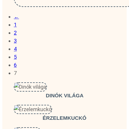
←
1
2
3
4
5
6
7
DINÓK VILÁGA
ÉRZELEMKUCKÓ