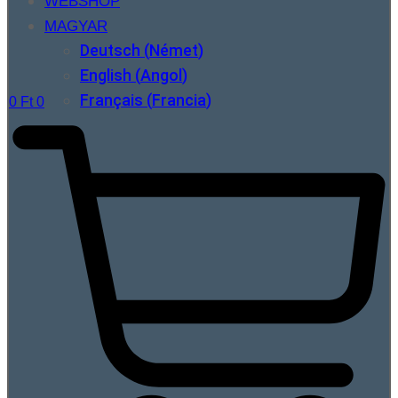
WEBSHOP
MAGYAR
Deutsch
(
Német
)
English
(
Angol
)
Français
(
Francia
)
0
Ft
0