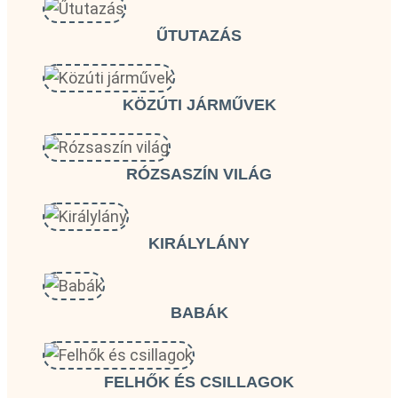
ŰTUTAZÁS
KÖZÚTI JÁRMŰVEK
RÓZSASZÍN VILÁG
KIRÁLYLÁNY
BABÁK
FELHŐK ÉS CSILLAGOK