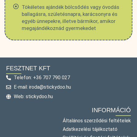
Tökéletes ajándék bölcsődés vagy óvodás
ballagásra, születésnapra, karácsonyra és
egyéb ünnepekre, illetve bármikor, amikor
megajándékoznád gyermekedet
FESZTNET KFT
Telefon: +36 707 790 027
E-mail: iroda@stickydoo.hu
Web: stickydoo.hu
INFORMÁCIÓ
Általános szerződési feltételek
Adatkezelési tájékoztató