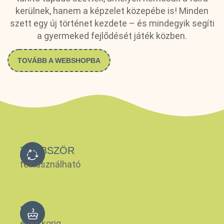
kerülnek, hanem a képzelet közepébe is! Minden
szett egy új történet kezdete – és mindegyik segíti
a gyermeked fejlődését játék közben.
TOVÁBB A WEBSHOPBA
TÖBBSZÖR
felhasználható
3-10
éves korig