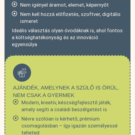
Nem igényel áramot, elemet, képernyőt
Nem kell hozzá előfizetés, szoftver, digitális
ismeret
Ideális választás olyan óvodáknak is, ahol fontos
a költséghatékonyság és az innováció
egyensúlya
AJÁNDÉK, AMELYNEK A SZÜLŐ IS ÖRÜL,
NEM CSAK A GYERMEK
Modern, kreatív, készségfejlesztő játék,
amely segíti a családi beszélgetést is
Névre szólóan is kérhető, prémium
csomagolásban – így igazán személyessé
teheted