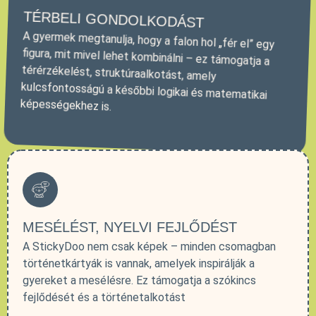
TÉRBELI GONDOLKODÁST
A gyermek megtanulja, hogy a falon hol „fér el” egy
figura, mit mivel lehet kombinálni – ez támogatja a
térérzékelést, struktúraalkotást, amely
kulcsfontosságú a későbbi logikai és matematikai
képességekhez is.
MESÉLÉST, NYELVI FEJLŐDÉST
A StickyDoo nem csak képek – minden csomagban
történetkártyák is vannak, amelyek inspirálják a
gyereket a mesélésre. Ez támogatja a szókincs
fejlődését és a történetalkotást