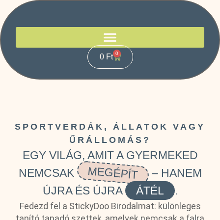
0
0
Ft
SPORTVERDÁK, ÁLLATOK VAGY
ŰRÁLLOMÁS?
EGY VILÁG, AMIT A GYERMEKED
MEGÉPÍT
NEMCSAK
– HANEM
ÚJRA ÉS ÚJRA
ÁTÉL
.
Fedezd fel a StickyDoo Birodalmat: különleges
tanító tapadó szettek, amelyek nemcsak a falra