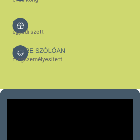
26
egyedi szett
NÉVRE SZÓLÓAN
megszemélyesített