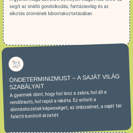
segít az önálló gondolkodás, fantáziavilág és az
alkotás örömének kibontakoztatásában.
ÖNDETERMINIZMUST – A SAJÁT VILÁG
SZABÁLYAIT
A gyermek dönt, hogy hol lesz a zebra, hol áll a
rendőrautó, hol repül a rakéta. Ez erősíti a
döntéshozatali képességet, az önbizalmat, a saját tér
feletti kontroll érzetét.