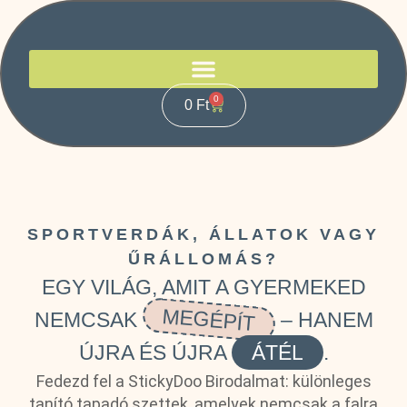
0
0
Ft
SPORTVERDÁK, ÁLLATOK VAGY
ŰRÁLLOMÁS?
EGY VILÁG, AMIT A GYERMEKED
MEGÉPÍT
NEMCSAK
– HANEM
ÚJRA ÉS ÚJRA
ÁTÉL
.
Fedezd fel a StickyDoo Birodalmat: különleges
tanító tapadó szettek, amelyek nemcsak a falra