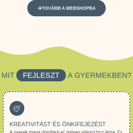
TOVÁBB A WEBSHOPBA
MIT
FEJLESZT
A GYERMEKBEN?
KREATIVITÁST ÉS ÖNKIFEJEZÉST
A gyerek maga döntheti el, milyen világot hoz létre. Ez