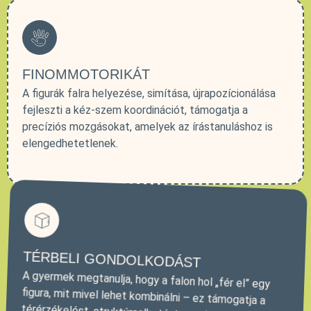
FINOMMOTORIKÁT
A figurák falra helyezése, simítása, újrapozícionálása
fejleszti a kéz-szem koordinációt, támogatja a
precíziós mozgásokat, amelyek az írástanuláshoz is
elengedhetetlenek.
TÉRBELI GONDOLKODÁST
A gyermek megtanulja, hogy a falon hol „fér el” egy
figura, mit mivel lehet kombinálni – ez támogatja a
térérzékelést, struktúraalkotást, amely
kulcsfontosságú a későbbi logikai és matematikai