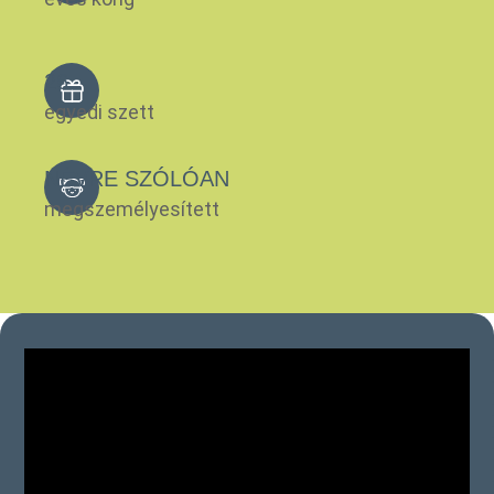
26
egyedi szett
NÉVRE SZÓLÓAN
megszemélyesített