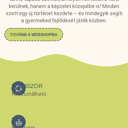
kerülnek, hanem a képzelet közepébe is! Minden
szett egy új történet kezdete – és mindegyik segíti
a gyermeked fejlődését játék közben.
TOVÁBB A WEBSHOPBA
TÖBBSZÖR
felhasználható
3-10
éves korig