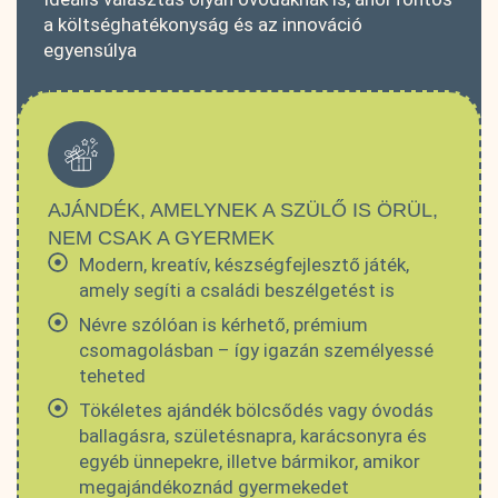
a költséghatékonyság és az innováció
egyensúlya
AJÁNDÉK, AMELYNEK A SZÜLŐ IS ÖRÜL,
NEM CSAK A GYERMEK
Modern, kreatív, készségfejlesztő játék,
amely segíti a családi beszélgetést is
Névre szólóan is kérhető, prémium
csomagolásban – így igazán személyessé
teheted
Tökéletes ajándék bölcsődés vagy óvodás
ballagásra, születésnapra, karácsonyra és
egyéb ünnepekre, illetve bármikor, amikor
megajándékoznád gyermekedet