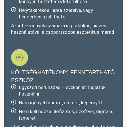
könnyen tisztítható/letörölhető
Helytakarékos: lapra szerelve, vagy
hengerben szállítható
Az intézmények számára is praktikus, hiszen
használatával a csoportszoba esztétikus marad
KÖLTSÉGHATÉKONY, FENNTARTHATÓ
ESZKÖZ
Egyszeri beruházás – éveken át tudjátok
használni
Nem igényel áramot, elemet, képernyőt
Nem kell hozzá előfizetés, szoftver, digitális
ismeret
Ideális választás olyan óvodáknak is, ahol fontos